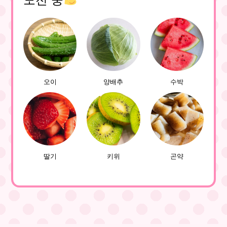
오이
양배추
수박
딸기
키위
곤약